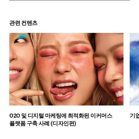
관련 컨텐츠
O2O 및 디지털 마케팅에 최적화된 이커머스
기업
플랫폼 구축 사례 (디자인편)