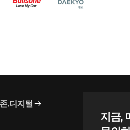
존.디지털
지금,