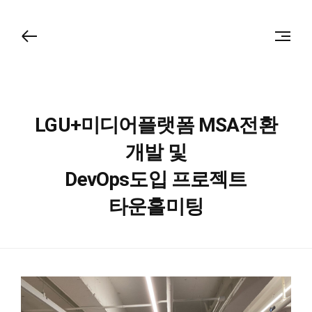
LGU+미디어플랫폼 MSA전환
개발 및
DevOps도입 프로젝트
타운홀미팅