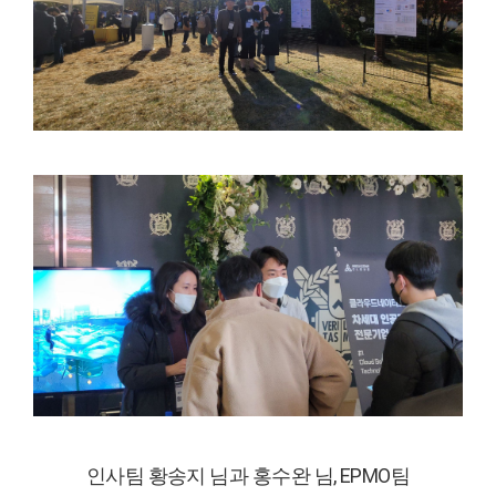
인사팀 황송지 님과 홍수완 님, EPMO팀