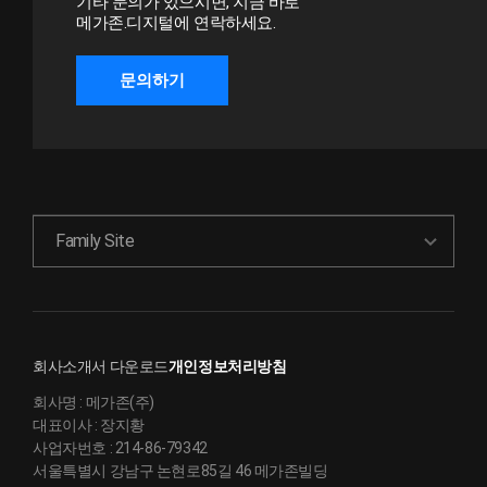
기타 문의가 있으시면, 지금 바로
메가존.디지털에 연락하세요.
문의하기
Family Site
회사소개서 다운로드
개인정보처리방침
회사명 :
메가존(주)
대표이사 :
장지황
사업자번호 :
214-86-79342
서울특별시 강남구 논현로85길 46 메가존빌딩