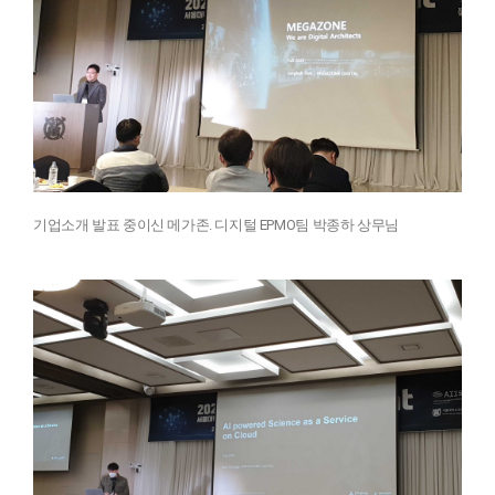
기업소개 발표 중이신 메가존. 디지털 EPMO팀 박종하 상무님